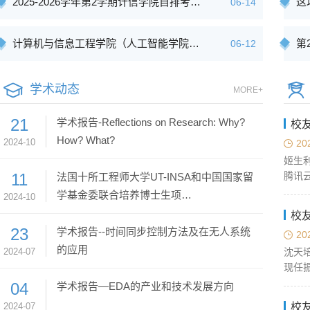
2025-2026学年第2学期计信学院自排考…
这
06-14
计算机与信息工程学院（人工智能学院…
第
06-12
学术动态
MORE+
21
学术报告-Reflections on Research: Why?
校
How? What?
2024-10
20
姬生
11
腾讯
法国十所工程师大学UT-INSA和中国国家留
学基金委联合培养博士生项…
2024-10
校
23
学术报告--时间同步控制方法及在无人系统
20
的应用
2024-07
沈天
现任
04
学术报告—EDA的产业和技术发展方向
2024-07
校