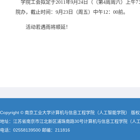
学院工会拟定于
2011
年
9
月
24
日
（（第
4
周周六）上午
7
院办，截止时间：
9
月
23
日
（周五）中午
12
：
00
前。
活动若遇雨将顺延！
Copyright © 南京工业大学计算机与信息工程学院（人工智能学院） 版
地址：江苏省南京市江北新区浦珠南路30号计算机与信息工程学院（人
电话：02558139500 邮编：211816