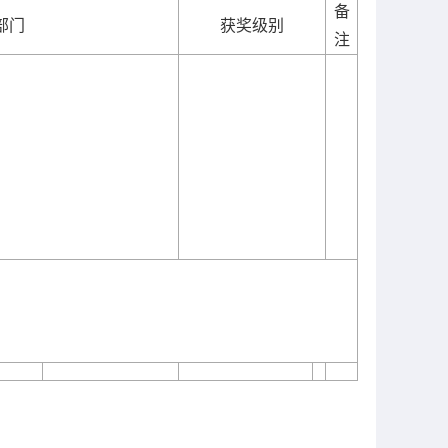
备
部门
获奖级别
注