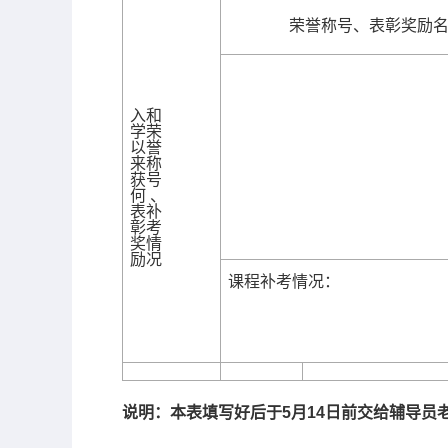
荣誉称号、表彰奖励
入和
学荣
以誉
来称
获号
何
、
表补
彰考
奖情
励况
课程补考情况：
说明：本表填写好后于
5
月
14
日前
交给辅导员