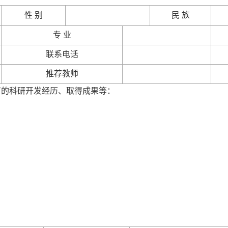
性
别
民
族
专
业
联系电话
推荐教师
有的科研开发经历、取得成果等：