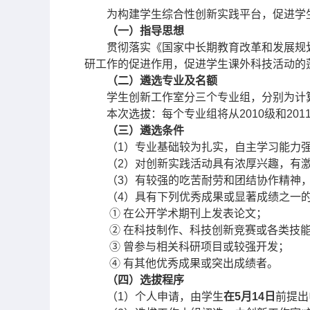
为构建学生综合性创新实践平台，促进学
（一）指导思想
贯彻落实《国家中长期教育改革和发展规
研工作的促进作用，促进学生课外科技活动的
（二）遴选专业及名额
学生创新工作室分三个专业组，分别为计
本次选拔：每个专业组将从
2010
级和
201
（三）遴选条件
（
1
）专业基础较为扎实，自主学习能力
（
2
）对创新实践活动具有浓厚兴趣，有
（
3
）有较强的吃苦耐劳和团结协作精神
（
4
）具有下列优秀成果或显著成绩之一
①
在公开学术期刊上发表论文；
②
在科技制作、科技创新竞赛或各类技
③
曾参与相关科研项目或较强开发；
④
有其他优秀成果或突出成绩者。
（四）选拔程序
（
1
）个人申请，由学生
在
5
月
14
日
前
提出