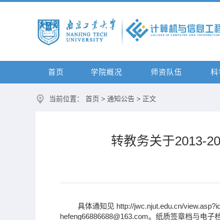
首页
学院概况
师资队伍
科
当前位置：
首页
>
通知公告
> 正文
转教务关于2013
具体通知见 http://jwc.njut.edu.cn/v
hefeng66886688@163.com。纸质签章