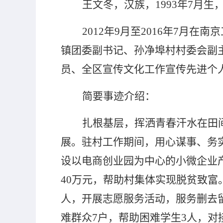
王文冬，汉族，
1993
年
7
月生
2012
年
9
月至
2016
年
7
月在南京
镇团委副书记、孙净埠村村委会副
员、全区宣传文化工作宣传先进个
简要事迹介绍：
扎根基层，挥洒青春汗水在田
展。驻村工作期间，
用心谋事、务
设以电商创业园为中心的小微企业
40
万元，帮助村集体实现脱贫致富
人，开展志愿服务活动，服务删去
难群众
7
户，帮助困难学生
3
人，对