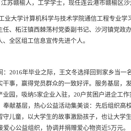
，江苏赣榆人，工学学士，现任连云港市赣榆区沙
工业大学计算机科学与技术学院通信工程专业学
主任、柘汪镇西棘荡村党委副书记、沙河镇党政
人、全区组工信息宣传先进个人。
间：
2016
年毕业之际，王文冬选择回到家乡当一
实干事，赢得党员群众的一致好评。
服务基层，
产业园，吸纳
5
家企业入驻，
20
户贫困户进企工作
。
奉献基层，热心公益活动集美谈：先后组织高
留守儿童，以大学生的故事激励孩子，也让大学
接爱心公益组织，协调并捐赠爱心物资近
5
万元。