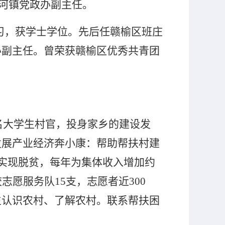
河镇党政办副主任。
习，获学士学位。先后任赣榆区班庄
办副主任。曾荣获赣榆区优秀共青团
名大学生村官，投身家乡的建设发
发展产业经济奔小康：帮助帮扶村
建
实现脱贫，每年为集体收入增加约
校志愿服务队
15
支，志愿者近
300
生认识农村、了解农村。联系帮扶困