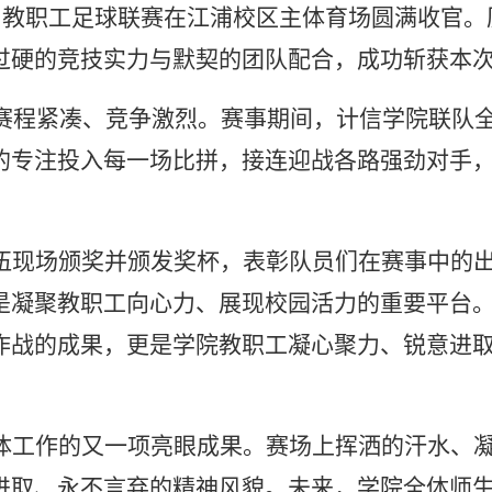
届教职工足球联赛在江浦校区主体育场圆满收官。
过硬的竞技实力与默契的团队配合，成功斩获本
赛程紧凑、竞争激烈。赛事期间，计信学院联队
的专注投入每一场比拼，接连迎战各路强劲对手
伍现场颁奖并颁发奖杯，表彰队员们在赛事中的
是凝聚教职工向心力、展现校园活力的重要平台
作战的成果，更是学院教职工凝心聚力、锐意进取
体工作的又一项亮眼成果。赛场上挥洒的汗水、
进取、永不言弃的精神风貌。未来，学院全体师