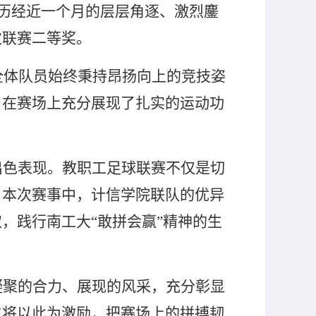
历经近一个月的层层角逐、激烈鏖
次联赛二等奖。
全体队员始终秉持昂扬向上的竞技姿
，在赛场上充分展现了扎实的运动功
出色表现。教职工足球联赛不仅是切
。本次赛事中，计信学院联队的优异
，践行南工大“敢拼会赢”精神的生
凝聚的合力、展现的风采，充分彰显
生将以此为激励，把赛场上的拼搏韧