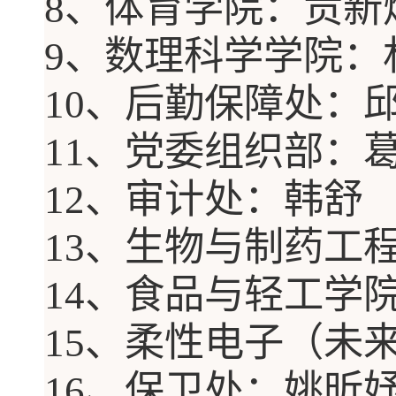
8
、体育学院
：
贡新
9
、数理科学学院
：
10
、后勤保障处
：
11
、党委组织部
：
12
、审计处
：
韩舒
13
、生物与制药工
14
、食品与轻工学
15
、柔性电子（未
16
、保卫处
：
姚昕