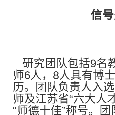
信号
9
研究团队包括
名
6
8
师
人，
人具有博
历。团队负责人入选
“
师及江苏省
六大人
“
”
师德十佳
称号。团