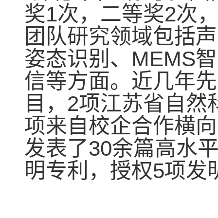
1
2
奖
次，二等奖
次
团队研究领域包括声
MEMS
姿态识别、
智
信等方面。近几年先
2
目，
项江苏省自然
项来自校企合作横向
30
发表了
余篇高水
5
明专利，授权
项发