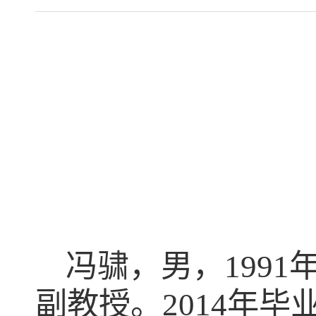
冯骕，男，
1991
副教授。
2014
年毕