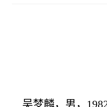
吴梦麟
，男，
198