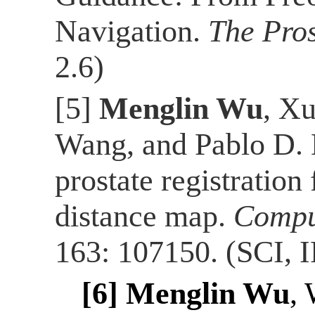
Navigation.
The Pros
2.6)
[5]
Menglin Wu
, X
Wang, and Pablo D. 
prostate registrati
distance map.
Compu
163: 107150.
(SCI, I
[6]
Menglin Wu
,