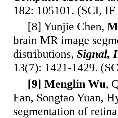
182: 105101. (SCI, IF
[8]
Yunjie Chen,
M
brain MR image segme
distributions,
Signal, 
13(7): 1421-1429. (SC
[9]
Menglin Wu
, 
Fan, Songtao Yuan, Hy
segmentation of reti