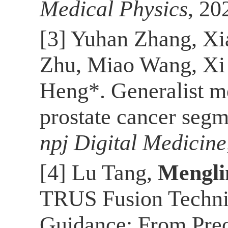
Medical Physics
, 20
[3]
Yuhan Zhang, Xi
Zhu, Miao Wang, X
Heng*. Generalist m
prostate cancer seg
npj Digital Medicine
[4]
Lu Tang,
Mengl
TRUS Fusion Techniq
Guidance: From Preop