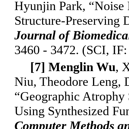
Hyunjin Park, “Noise
Structure-Preserving
Journal of Biomedica
3460 - 3472. (SCI, IF:
[7]
Menglin Wu
, 
Niu, Theodore Leng, D
“Geographic Atrophy
Using Synthesized Fu
Computer Methods an