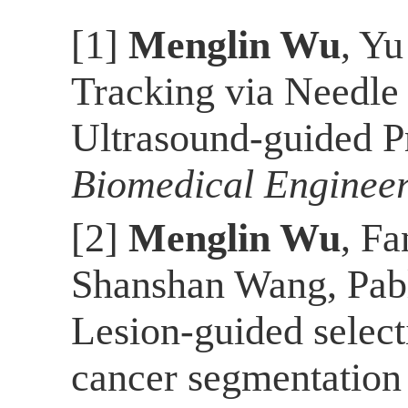
[1]
Menglin Wu
, Yu
Tracking via Needle
Ultrasound-guided P
Biomedical Enginee
[2]
Menglin Wu
, Fa
Shanshan Wang, Pabl
Lesion-guided select
cancer segmentatio